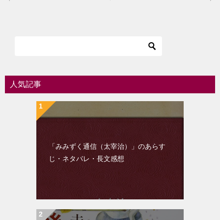
稿
ナ
ビ
ゲ
ー
シ
人気記事
ョ
ン
「みみずく通信（太宰治）」のあらす
じ・ネタバレ・長文感想