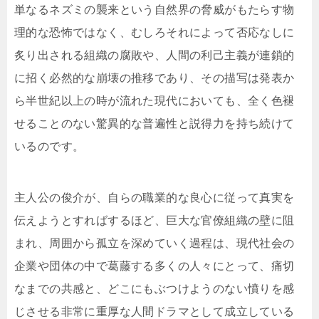
単なるネズミの襲来という自然界の脅威がもたらす物
理的な恐怖ではなく、むしろそれによって否応なしに
炙り出される組織の腐敗や、人間の利己主義が連鎖的
に招く必然的な崩壊の推移であり、その描写は発表か
ら半世紀以上の時が流れた現代においても、全く色褪
せることのない驚異的な普遍性と説得力を持ち続けて
いるのです。
主人公の俊介が、自らの職業的な良心に従って真実を
伝えようとすればするほど、巨大な官僚組織の壁に阻
まれ、周囲から孤立を深めていく過程は、現代社会の
企業や団体の中で葛藤する多くの人々にとって、痛切
なまでの共感と、どこにもぶつけようのない憤りを感
じさせる非常に重厚な人間ドラマとして成立している