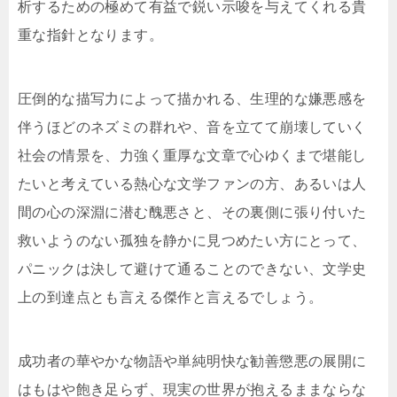
析するための極めて有益で鋭い示唆を与えてくれる貴
重な指針となります。
圧倒的な描写力によって描かれる、生理的な嫌悪感を
伴うほどのネズミの群れや、音を立てて崩壊していく
社会の情景を、力強く重厚な文章で心ゆくまで堪能し
たいと考えている熱心な文学ファンの方、あるいは人
間の心の深淵に潜む醜悪さと、その裏側に張り付いた
救いようのない孤独を静かに見つめたい方にとって、
パニックは決して避けて通ることのできない、文学史
上の到達点とも言える傑作と言えるでしょう。
成功者の華やかな物語や単純明快な勧善懲悪の展開に
はもはや飽き足らず、現実の世界が抱えるままならな