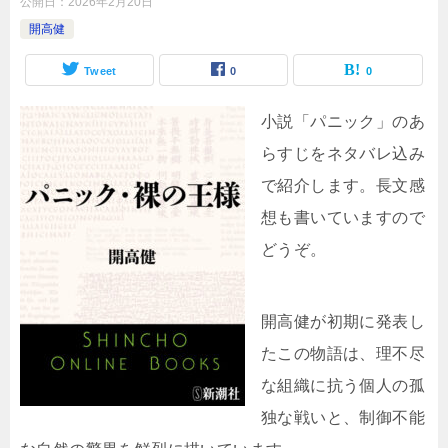
公開日：
2026年2月20日
開高健
Tweet
0
0
小説「パニック」のあ
らすじをネタバレ込み
で紹介します。長文感
想も書いていますので
どうぞ。
開高健が初期に発表し
たこの物語は、理不尽
な組織に抗う個人の孤
独な戦いと、制御不能