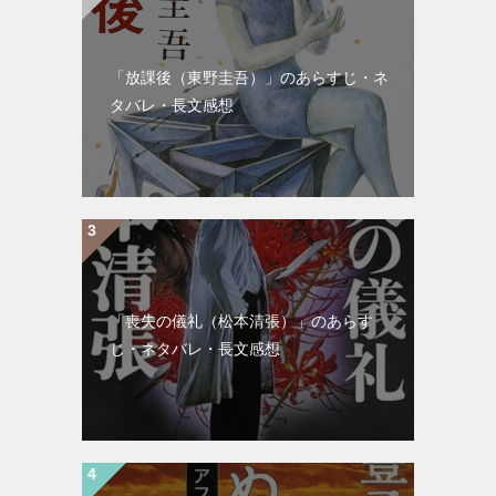
「放課後（東野圭吾）」のあらすじ・ネ
タバレ・長文感想
「喪失の儀礼（松本清張）」のあらす
じ・ネタバレ・長文感想