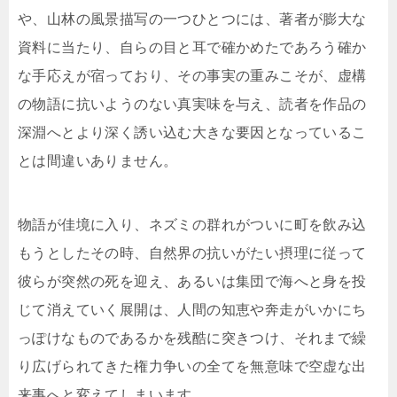
や、山林の風景描写の一つひとつには、著者が膨大な
資料に当たり、自らの目と耳で確かめたであろう確か
な手応えが宿っており、その事実の重みこそが、虚構
の物語に抗いようのない真実味を与え、読者を作品の
深淵へとより深く誘い込む大きな要因となっているこ
とは間違いありません。
物語が佳境に入り、ネズミの群れがついに町を飲み込
もうとしたその時、自然界の抗いがたい摂理に従って
彼らが突然の死を迎え、あるいは集団で海へと身を投
じて消えていく展開は、人間の知恵や奔走がいかにち
っぽけなものであるかを残酷に突きつけ、それまで繰
り広げられてきた権力争いの全てを無意味で空虚な出
来事へと変えてしまいます。