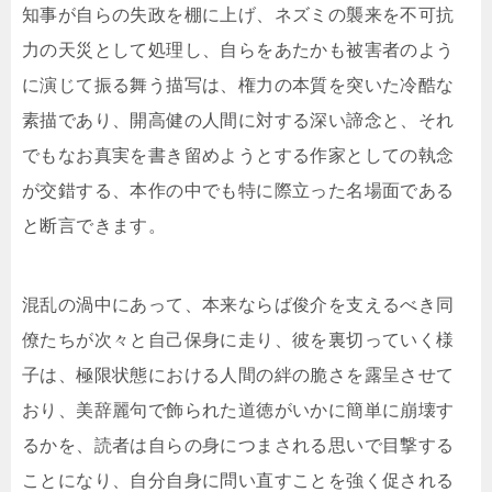
知事が自らの失政を棚に上げ、ネズミの襲来を不可抗
力の天災として処理し、自らをあたかも被害者のよう
に演じて振る舞う描写は、権力の本質を突いた冷酷な
素描であり、開高健の人間に対する深い諦念と、それ
でもなお真実を書き留めようとする作家としての執念
が交錯する、本作の中でも特に際立った名場面である
と断言できます。
混乱の渦中にあって、本来ならば俊介を支えるべき同
僚たちが次々と自己保身に走り、彼を裏切っていく様
子は、極限状態における人間の絆の脆さを露呈させて
おり、美辞麗句で飾られた道徳がいかに簡単に崩壊す
るかを、読者は自らの身につまされる思いで目撃する
ことになり、自分自身に問い直すことを強く促される