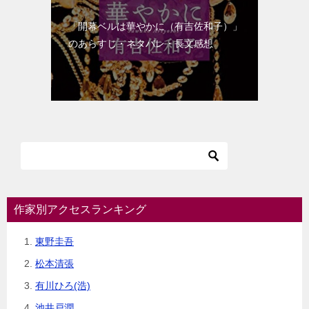
「開幕ベルは華やかに（有吉佐和子）」
のあらすじ・ネタバレ・長文感想
作家別アクセスランキング
東野圭吾
松本清張
有川ひろ(浩)
池井戸潤