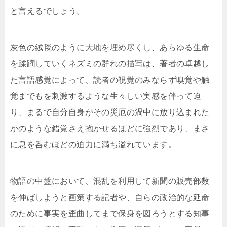
と言えるでしょう。
灰色の絨毯のように大地を埋め尽くし、あらゆる生命
を蹂躙していくネズミの群れの描写は、著者の卓越し
た言語感覚によって、読者の視覚のみならず嗅覚や触
覚までもを刺激するような生々しい実感を伴って迫
り、まるで自分自身がその災厄の渦中に放り込まれた
かのような錯覚さえ抱かせるほどに強烈であり、まさ
に息を呑むほどの迫力に満ち溢れています。
物語の中盤において、混乱を利用して新聞の販売部数
を伸ばしようと画策する記者や、自らの政治的な延命
のために事実を歪曲してまで保身を図ろうとする知事