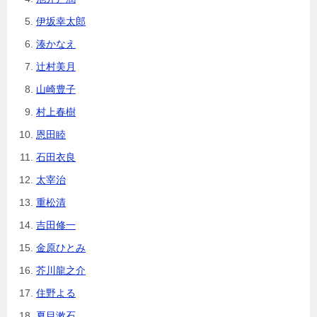
伊坂幸太郎
湊かなえ
辻村美月
山崎豊子
村上春樹
恩田睦
石田衣良
太宰治
重松清
吉田修一
金原ひとみ
芥川龍之介
住野よる
夏目漱石