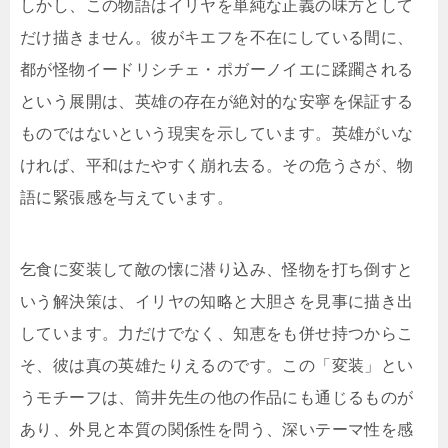
しかし、この物語はイリヤを単純な正義の味方として
だけ描きません。彼がキエフを不在にしている間に、
都が怪物イードリシチェ・ポガーノイエに蹂躙される
という展開は、英雄の存在が絶対的な安寧を保証する
ものではないという現実を示しています。英雄がいな
ければ、平和はたやすく崩れ去る。その危うさが、物
語に緊張感を与えています。
乞食に変装して敵の懐に潜り込み、怪物を打ち倒すと
いう解決策は、イリヤの知略と大胆さを見事に描き出
しています。力だけでなく、知恵をも併せ持つからこ
そ、彼は真の英雄たりえるのです。この「変装」とい
うモチーフは、筒井先生の他の作品にも通じるものが
あり、外見と本質の関係性を問う、深いテーマ性を感