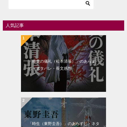
ゲ
ー
シ
人気記事
ョ
ン
「喪失の儀礼（松本清張）」のあらす
じ・ネタバレ・長文感想
「時生（東野圭吾）」のあらすじ・ネタ