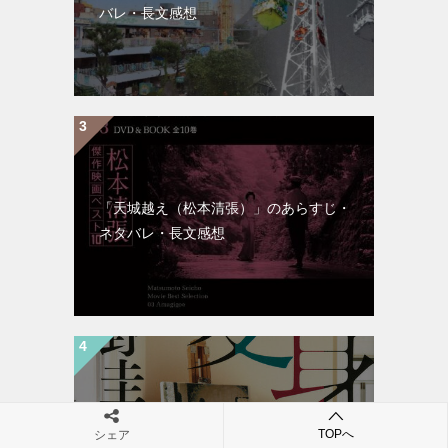
バレ・長文感想
「天城越え（松本清張）」のあらすじ・
ネタバレ・長文感想
「変身（東野圭吾）」のあらすじ・ネタ
TOPへ
シェア