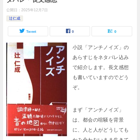
公開日：
2025年12月7日
辻仁成
Tweet
0
0
小説「アンチノイズ」の
あらすじをネタバレ込み
で紹介します。長文感想
も書いていますのでどう
ぞ。
まず「アンチノイズ」
は、都会の喧騒を背景
に、人と人がどうしても
かみ合わないまま生きて