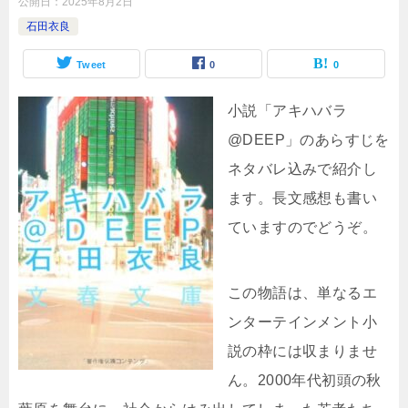
公開日：
2025年8月2日
石田衣良
Tweet
0
0
小説「アキハバラ
@DEEP」のあらすじを
ネタバレ込みで紹介し
ます。長文感想も書い
ていますのでどうぞ。
この物語は、単なるエ
ンターテインメント小
説の枠には収まりませ
ん。2000年代初頭の秋