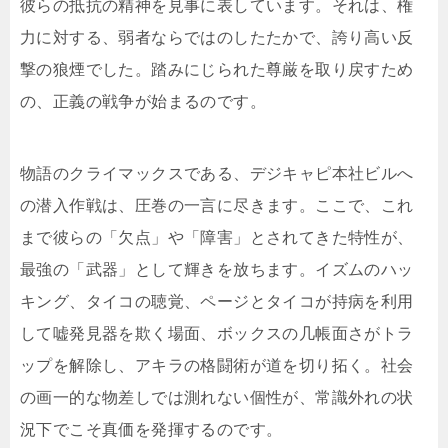
彼らの抵抗の精神を見事に表しています。それは、権
力に対する、弱者ならではのしたたかで、誇り高い反
撃の狼煙でした。踏みにじられた尊厳を取り戻すため
の、正義の戦争が始まるのです。
物語のクライマックスである、デジキャピ本社ビルへ
の潜入作戦は、圧巻の一言に尽きます。ここで、これ
まで彼らの「欠点」や「障害」とされてきた特性が、
最強の「武器」として輝きを放ちます。イズムのハッ
キング、タイコの聴覚、ページとタイコが持病を利用
して嘘発見器を欺く場面、ボックスの几帳面さがトラ
ップを解除し、アキラの格闘術が道を切り拓く。社会
の画一的な物差しでは測れない個性が、常識外れの状
況下でこそ真価を発揮するのです。