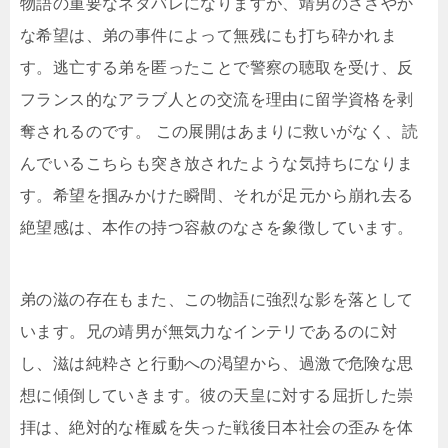
物語の重要なネタバレになりますが、靖男のささやか
な希望は、弟の事件によって無残にも打ち砕かれま
す。逃亡する弟を匿ったことで警察の聴取を受け、反
フランス的なアラブ人との交流を理由に留学資格を剥
奪されるのです。 この展開はあまりに救いがなく、読
んでいるこちらも突き放されたような気持ちになりま
す。希望を掴みかけた瞬間、それが足元から崩れ去る
絶望感は、本作の持つ容赦のなさを象徴しています。
弟の滋の存在もまた、この物語に強烈な影を落として
います。兄の靖男が無気力なインテリであるのに対
し、滋は純粋さと行動への渇望から、過激で危険な思
想に傾倒していきます。彼の天皇に対する屈折した崇
拝は、絶対的な権威を失った戦後日本社会の歪みを体