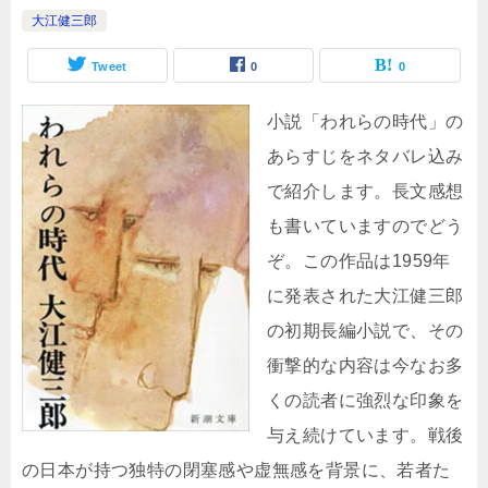
大江健三郎
Tweet
0
0
小説「われらの時代」の
あらすじをネタバレ込み
で紹介します。長文感想
も書いていますのでどう
ぞ。この作品は1959年
に発表された大江健三郎
の初期長編小説で、その
衝撃的な内容は今なお多
くの読者に強烈な印象を
与え続けています。戦後
の日本が持つ独特の閉塞感や虚無感を背景に、若者た