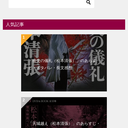
ゲ
ー
シ
人気記事
ョ
ン
「喪失の儀礼（松本清張）」のあらす
じ・ネタバレ・長文感想
「天城越え（松本清張）」のあらすじ・