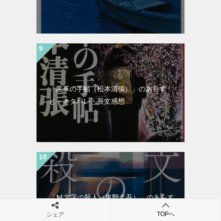
「黒革の手帖（松本清張）」のあらす
じ・ネタバレ・長文感想
「11文字の殺人（東野圭吾）」のあらす
じ・ネタバレ・長文感想
TOPへ
シェア