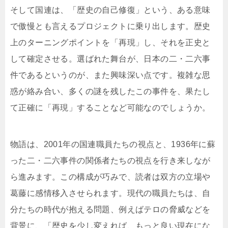
そして国連は、「歴史の自己修復」という、ある意味
で傲慢とも言えるプロジェクトに乗り出します。歴史
上のターニングポイントを「再現」し、それを正史と
して確定させる。選ばれた舞台が、日本の二・二六事
件であるというのが、また興味深い点です。複雑な思
惑が絡み合い、多くの謎を残したこの事件を、果たし
て正確に「再現」することなど可能なのでしょうか。
物語は、2001年の国連職員たちの視点と、1936年に蘇
った二・二六事件の関係者たちの視点を行き来しなが
ら進みます。この構成が巧みで、読者は双方の立場や
葛藤に感情移入させられます。現代の職員たちは、自
分たちの時代が抱える問題、例えばテロの脅威などを
背景に、「歴史を少し変えれば、もっと良い現在にな