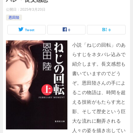
公開日：
2025年3月20日
恩田陸
Tweet
0
0
小説「ねじの回転」のあ
らすじをネタバレ込みで
紹介します。長文感想も
書いていますのでどう
ぞ。恩田陸さんの手によ
るこの物語は、時間を超
える技術がもたらす光と
影、そして歴史という巨
大な流れに翻弄される
人々の姿を描き出してい