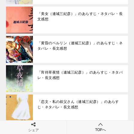
「美女（連城三紀彦）」のあらすじ・ネタバレ・長
文感想
「黄昏のベルリン（連城三紀彦）」のあらすじ・ネ
タバレ・長文感想
「宵待草夜情（連城三紀彦）」のあらすじ・ネタバ
レ・長文感想
「恋文・私の叔父さん（連城三紀彦）」のあらす
じ・ネタバレ・長文感想
TOPへ
シェア
「棚の隅（連城三紀彦）」のあらすじ・ネタバレ・