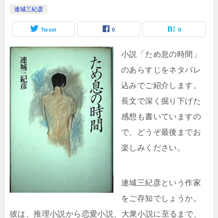
連城三紀彦
Tweet
0
0
小説「ため息の時間」
のあらすじをネタバレ
込みでご紹介します。
長文で深く掘り下げた
感想も書いていますの
で、どうぞ最後までお
楽しみください。
連城三紀彦という作家
をご存知でしょうか。
彼は、推理小説から恋愛小説、大衆小説に至るまで、